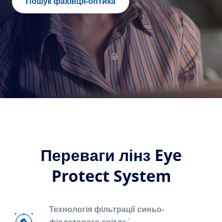
Створіть свої лінзи
Пошук фахівця-оптика
Transitions
Фотохромні лінзи
Sun Lenses
Стильний зір
Blue UV
Технологічні фільтри для повсякденних лінз
Покращення
Crizal
Антиблікове покриття лінз
Відкрийте для себе всі наші рішення
Переваги лінз Eye
Protect System
Технологія фільтрації синьо-
2