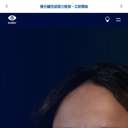
幾分鐘完成視力檢測－立即開始
關於 Essilor
我們的產品
深入了解
協助我做選擇
矯正視力
星趣控
專為兒童設計的近視矯正解決方案
測試您的視力
愛讚
單焦點升級鏡片
打造您的鏡片
萬里路
漸進鏡片