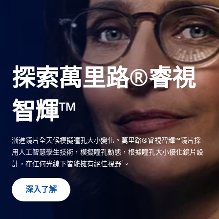
尋找驗光師
保護眼睛
全視線
日常鏡片的藍光過濾解決方案
X-動力
兼具時尚與功能性的視覺體驗
探索萬里路®睿視
濾藍光
動態調光鏡片
增強清晰度
智輝™
鑽潔
抗反射鏡片鍍膜
探索我們所有的解決方案
漸進鏡片全天候模擬瞳孔大小變化。萬里路®睿視智輝™鏡片採
用人工智慧孿生技術，模擬瞳孔動態，根據瞳孔大小優化鏡片設
1
計，在任何光線下皆能擁有絕佳視野
。
深入了解