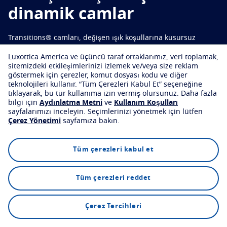
dinamik camlar
Koru
Transitions® camları, değişen ışık koşullarına kusursuz
Transitions
Işığa duyarlı cam
şekilde uyum sağlar; dış mekânda koyulaşır, iç mekânda ise
Luxottica America ve üçüncü taraf ortaklarımız, veri toplamak,
Güneş Camları
Stil ile birlikte net görüş
yeniden açılır.
sitemizdeki etkileşimlerinizi izlemek ve/veya size reklam
göstermek için çerezler, komut dosyası kodu ve diğer
Blue UV
Günlük kullanım için mavi ışık ve UV filtreleme
teknolojileri kullanır.
“Tüm Çerezleri Kabul Et” seçeneğine
çözümleri
tıklayarak, bu tür kullanıma izin vermiş olursunuz.
Daha fazla
Bir optik mağaza bulun
bilgi için
Aydınlatma Metni
ve
Kullanım Koşulları
Geliştir
sayfalarımızı inceleyin.
Seçimlerinizi yönetmek için lütfen
Çerez Yönetimi
sayfamıza bakın.
Crizal
Yansıma önleyici cam kaplamaları
Keşfet
FAQs
Çözümlerimizin tamamını keşfedin
Tüm çerezleri kabul et
Tüm çerezleri reddet
Bir optik mağaza bulun
Çerez Tercihleri