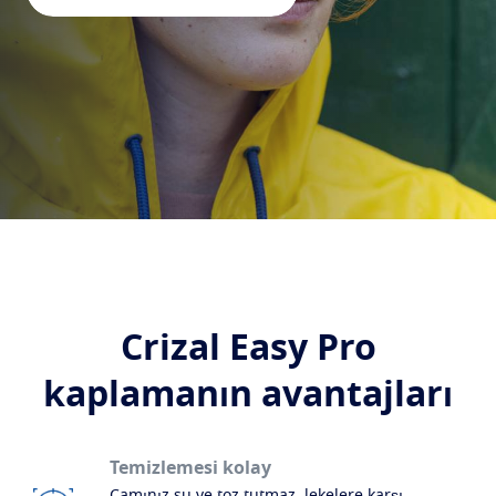
Koru
Transitions
Işığa duyarlı cam
Güneş Camları
Stil ile birlikte net görüş
Blue UV
Günlük kullanım için mavi ışık ve UV filtreleme
çözümleri
Geliştir
Crizal
Yansıma önleyici cam kaplamaları
Çözümlerimizin tamamını keşfedin
Crizal Easy Pro
kaplamanın avantajları
Temizlemesi kolay