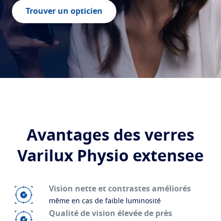
Transitions
Verres intelligents qui s'adaptent à la lumière
Tout savoir sur les verres
Trouver un opticien
Verres solaires
Vision et style
La vue selon l'age
Blue UV
Matériaux filtrants dans les verres du quoitidien
Voir tous nos articles
Optimiser
Crizal
Verres antireflets
Découvrez nos marques
Avantages des verres
Varilux Physio extensee
Vision nette et contrastes améliorés
même en cas de faible luminosité
Qualité de vision élevée de près