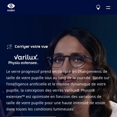
Corriger votre vue
Le choix Essilor
Nos verres
En savoir plus
Le verre progressif prend en compte les changements de
Services
Corriger
taille de votre pupille tout au long de la journée. Basée sur
l’intelligence artificielle et le modèle dynamique de votre
Eyezen
La vue
Verres unifocaux optimisés
Testez votre vue
pupille, la conception des verres Varilux® Physio®
Varilux
Verres progressifs
Configurez vos verres Essilor
extensee™ est optimisée en fonction des variations de
Problèmes liés à la vue
taille de votre pupille pour une haute intensité de vision
Protéger
Trouver un opticien
Votre vision au quotidien
1
dans toutes les conditions lumineuses
.