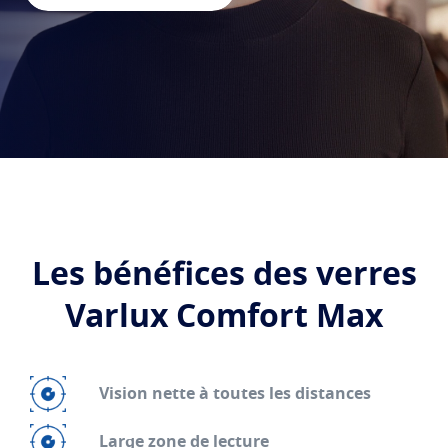
Transitions
Verres intelligents qui s'adaptent à la lumière
Tout savoir sur les verres
Verres solaires
Vision et style
La vue selon l'age
Blue UV
Matériaux filtrants dans les verres du quoitidien
Voir tous nos articles
Optimiser
Crizal
Verres antireflets
Découvrez nos marques
Les bénéfices des verres
Varlux Comfort Max
Vision nette à toutes les distances
Large zone de lecture