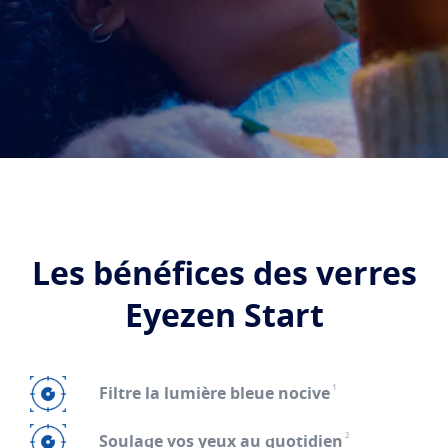
Transitions
Verres intelligents qui s'adaptent à la lumière
Tout savoir sur les verres
Verres solaires
Vision et style
La vue selon l'age
Blue UV
Matériaux filtrants dans les verres du quoitidien
Voir tous nos articles
Optimiser
Crizal
Verres antireflets
Découvrez nos marques
Les bénéfices des verres
Eyezen Start
1
Filtre la lumière bleue nocive
2
Soulage vos yeux au quotidien