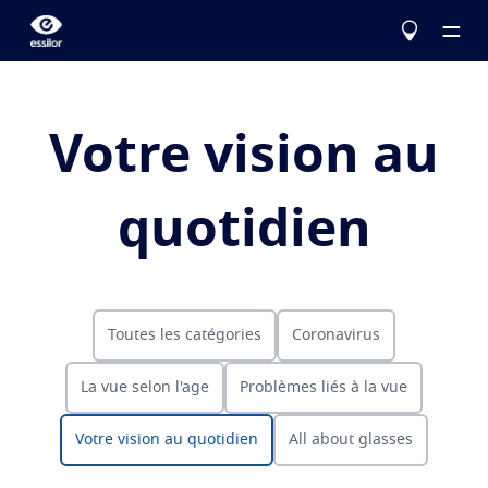
Votre vision au
Le choix Essilor
quotidien
Nos verres
En savoir plus
Services
Corriger
Toutes les catégories
Coronavirus
Eyezen
La vue
Verres unifocaux optimisés
Testez votre vue
La vue selon l'age
Problèmes liés à la vue
Varilux
Verres progressifs
Configurez vos verres Essilor
Problèmes liés à la vue
Votre vision au quotidien
All about glasses
Protéger
Trouver un opticien
Votre vision au quotidien