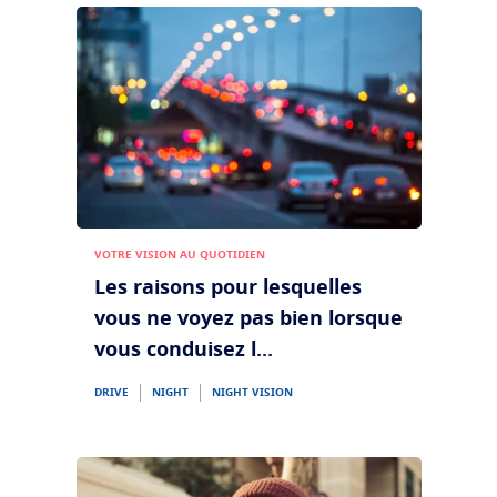
Transitions
Verres intelligents qui s'adaptent à la lumière
Tout savoir sur les verres
Verres solaires
Vision et style
La vue selon l'age
Blue UV
Matériaux filtrants dans les verres du quoitidien
Voir tous nos articles
Optimiser
Crizal
Verres antireflets
Découvrez nos marques
VOTRE VISION AU QUOTIDIEN
Les raisons pour lesquelles
vous ne voyez pas bien lorsque
vous conduisez l...
DRIVE
NIGHT
NIGHT VISION