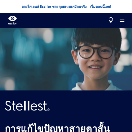
ลองใส่เลนส์ Essilor ของคุณแบบเสมือนจริง – เริ่มตอนนี้เลย!
เกี่ยวกับเรา
ผลิตภัณฑ์ของเรา
ผู้เชี่ยวชาญเอสซีลอร์
ผู้เชี่ยวชาญเอสซีลอร์
ช่วยฉันเลือกด้วย
แก้ไข
Essilor AVA
Stellest
การแก้ไขปัญหาสายตาสั้นสำหรับเด็ก
ทดสอบการมองเห็นของคุณ
ความชัดเจนในการมองเห็นขั้นสูง
Eyezen
เลนส์ระยะเดียวที่ได้รับการพัฒนาประสิทธิภาพ
สร้างเลนส์ Essilor สำหรับคุณ
การแก้ไขปัญหาสายตาสั้น
ศึกษาเพิ่มเติม
Varilux
เลนส์โปรเกรสซีฟ