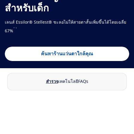
ลองใส่เลนส์ของคุณแบบเสมือนจริง
สำหรับเด็ก
ปกป้อง
ค้นหาร้านแว่นตาใกล้คุณ
เลนส์ Essilor® Stellest® ชะลอไม่ให้สายตาสั้นเพิ่มขึ้นได้โดยเฉลี่ย
Transitions
เลนส์เปลี่ยนสีตามสภาพแสง
*
1
67%
เลนส์กันแดด
การมองเห็นคมชัดที่มาพร้อมสไตล์
Blue UV
โซลูชันการกรองแสงสำหรับเลนส์ที่ใช้เป็นประจำทุกวัน
ค้นหาร้านแว่นตาใกล้คุณ
ยกระดับ
Crizal
การเคลือบเลนส์กันแสงสะท้อน
สำรวจ
เทคโนโลยี
FAQs
พบกับผลิตภัณฑ์ทั้งหมด
ค้นหาร้านแว่นตาใกล้คุณ