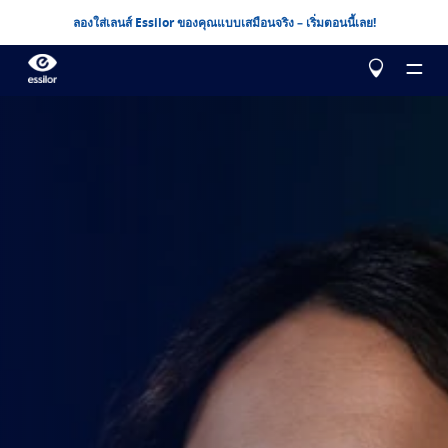
ลองใส่เลนส์ Essilor ของคุณแบบเสมือนจริง – เริ่มตอนนี้เลย!
เกี่ยวกับเรา
ผลิตภัณฑ์ของเรา
ผู้เชี่ยวชาญเอสซีลอร์
ผู้เชี่ยวชาญเอสซีลอร์
ช่วยฉันเลือกด้วย
แก้ไข
Essilor AVA
Stellest
การแก้ไขปัญหาสายตาสั้นสำหรับเด็ก
ทดสอบการมองเห็นของคุณ
ความชัดเจนในการมองเห็นขั้นสูง
Eyezen
เลนส์ระยะเดียวที่ได้รับการพัฒนาประสิทธิภาพ
สร้างเลนส์ Essilor สำหรับคุณ
ศึกษาเพิ่มเติม
Varilux
เลนส์โปรเกรสซีฟ