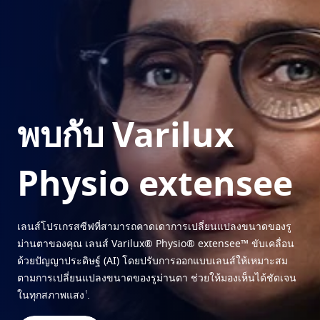
ลองใส่เลนส์ของคุณแบบเสมือนจริง
ปกป้อง
ค้นหาร้านแว่นตาใกล้คุณ
Transitions
เลนส์เปลี่ยนสีตามสภาพแสง
เลนส์กันแดด
การมองเห็นคมชัดที่มาพร้อมสไตล์
Blue UV
โซลูชันการกรองแสงสำหรับเลนส์ที่ใช้เป็นประจำทุกวัน
พบกับ Varilux
ยกระดับ
Physio extensee
Crizal
การเคลือบเลนส์กันแสงสะท้อน
พบกับผลิตภัณฑ์ทั้งหมด
เลนส์โปรเกรสซีฟที่สามารถคาดเดาการเปลี่ยนแปลงขนาดของรู
ม่านตาของคุณ เลนส์ Varilux® Physio® extensee™ ขับเคลื่อน
ด้วยปัญญาประดิษฐ์ (AI) โดยปรับการออกแบบเลนส์ให้เหมาะสม
ตามการเปลี่ยนแปลงขนาดของรูม่านตา ช่วยให้มองเห็นได้ชัดเจน
1
ในทุกสภาพแสง
.