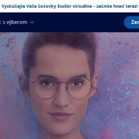
Vyskúšajte Vaše šošovky Essilor virtuálne – začnite hneď teraz!
Zar