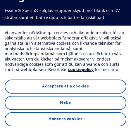
Prova dina glas virtuellt
Essilor® Xperio® solglas erbjuder skydd mot blänk och UV-
Skydda
Boka en synundersökning
strålar samt ett bättre djup och bättre färgskillnad.
Transitions
Ljusanpassat glas
Vi använder nödvändiga cookies och liknande tekniker för att
Solglas
God syn med snygg stil
säkerställa att vår webbplats fungerar effektivt.
Vi vill också
Boka en synundersökning
gärna ställa in alternativa cookies och liknande tekniker för
Blue UV
Filtreringslösningar för vardagsglas
analytiska och statistiska ändamål samt
marknadsföringsändamål som hjälper oss att förbättra våra
Förbättra
aktiviteter.
Om du klickar på ”neka” aktiverar vi endast
nödvändiga cookies som gör att du kan använda och surfa
Utforska
Technologi
FAQs
runt på webbplatsen.
Besök vår
cookiepolicy
för mer info.
Crizal
Antireflexbehandling
Upptäck alla våra varumärken
Acceptera alla cookies
Neka
Boka en synundersökning
Hantera cookies