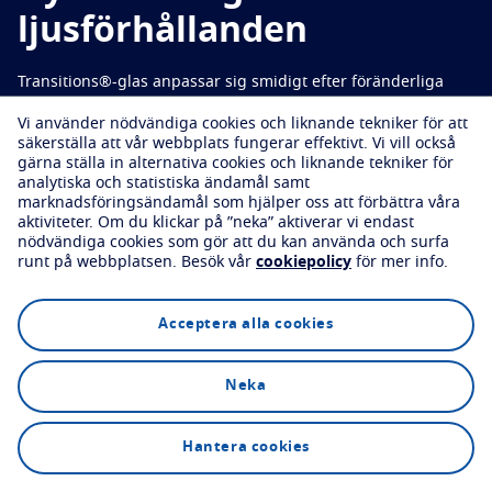
Prova dina glas virtuellt
ljusförhållanden
Skydda
Boka en synundersökning
Transitions®-glas anpassar sig smidigt efter föränderliga
Transitions
Ljusanpassat glas
ljusförhållanden och blir mörka utomhus och återgår till klara
Vi använder nödvändiga cookies och liknande tekniker för att
Solglas
God syn med snygg stil
inomhus.
säkerställa att vår webbplats fungerar effektivt.
Vi vill också
gärna ställa in alternativa cookies och liknande tekniker för
Blue UV
Filtreringslösningar för vardagsglas
analytiska och statistiska ändamål samt
marknadsföringsändamål som hjälper oss att förbättra våra
Boka en synundersökning
Förbättra
aktiviteter.
Om du klickar på ”neka” aktiverar vi endast
nödvändiga cookies som gör att du kan använda och surfa
runt på webbplatsen.
Besök vår
cookiepolicy
för mer info.
Crizal
Antireflexbehandling
Upptäck alla våra varumärken
Utforska
FAQs
Acceptera alla cookies
Neka
Boka en synundersökning
Hantera cookies