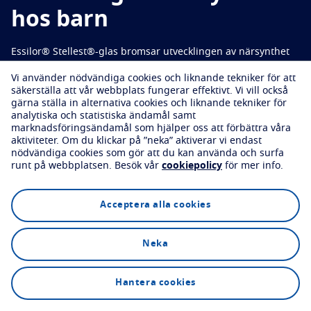
Prova dina glas virtuellt
hos barn
Skydda
Boka en synundersökning
Essilor® Stellest®-glas bromsar utvecklingen av närsynthet
Transitions
Ljusanpassat glas
*
1
med i genomsnitt 67 %
.
Vi använder nödvändiga cookies och liknande tekniker för att
Solglas
God syn med snygg stil
säkerställa att vår webbplats fungerar effektivt.
Vi vill också
gärna ställa in alternativa cookies och liknande tekniker för
Blue UV
Filtreringslösningar för vardagsglas
analytiska och statistiska ändamål samt
Boka en synundersökning
marknadsföringsändamål som hjälper oss att förbättra våra
Förbättra
aktiviteter.
Om du klickar på ”neka” aktiverar vi endast
nödvändiga cookies som gör att du kan använda och surfa
runt på webbplatsen.
Besök vår
cookiepolicy
för mer info.
Crizal
Antireflexbehandling
Utforska
Teknologi
FAQs
Upptäck alla våra varumärken
Acceptera alla cookies
Neka
Boka en synundersökning
Hantera cookies