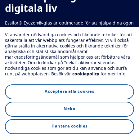
Prova dina glas virtuellt
digitala liv
Skydda
Boka en synundersökning
Essilor® Eyezen®-glas är optimerade för att hjälpa dina ögon
Transitions
Ljusanpassat glas
att slappna av och hänga med i en uppkopplad värld.
Vi använder nödvändiga cookies och liknande tekniker för att
Solglas
God syn med snygg stil
säkerställa att vår webbplats fungerar effektivt.
Vi vill också
gärna ställa in alternativa cookies och liknande tekniker för
Blue UV
Filtreringslösningar för vardagsglas
analytiska och statistiska ändamål samt
Boka en synundersökning
marknadsföringsändamål som hjälper oss att förbättra våra
Förbättra
aktiviteter.
Om du klickar på ”neka” aktiverar vi endast
nödvändiga cookies som gör att du kan använda och surfa
runt på webbplatsen.
Besök vår
cookiepolicy
för mer info.
Crizal
Antireflexbehandling
Utforska
Teknologi
FAQs
Upptäck alla våra varumärken
Acceptera alla cookies
Neka
Boka en synundersökning
Hantera cookies