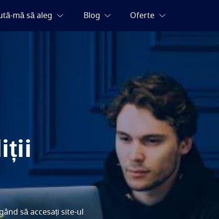
ții
egând să accesați site-ul