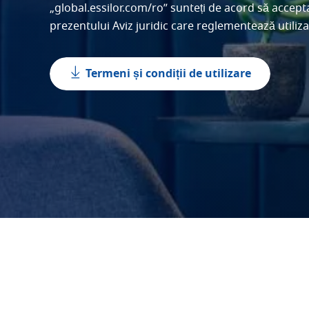
„global.essilor.com/ro” sunteți de acord să acceptaț
prezentului Aviz juridic care reglementează utilizar
Termeni și condiții de utilizare