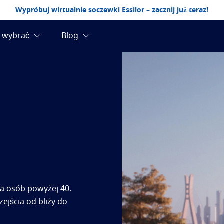
Wypróbuj wirtualnie soczewki Essilor – zacznij już teraz!
o
la osób powyżej 40.
ejścia od bliży do