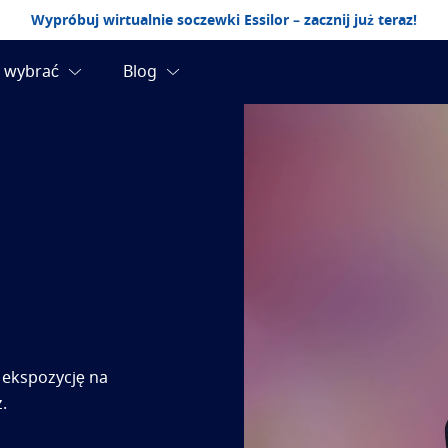
Wypróbuj wirtualnie soczewki Essilor – zacznij już teraz!
 ekspozycję na
.