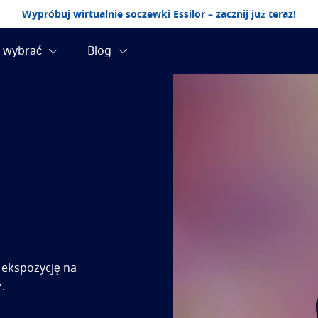
Wypróbuj wirtualnie soczewki Essilor – zacznij już teraz!
 ekspozycję na
.