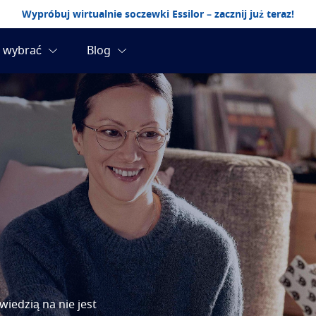
Wypróbuj wirtualnie soczewki Essilor – zacznij już teraz!
iedzią na nie jest