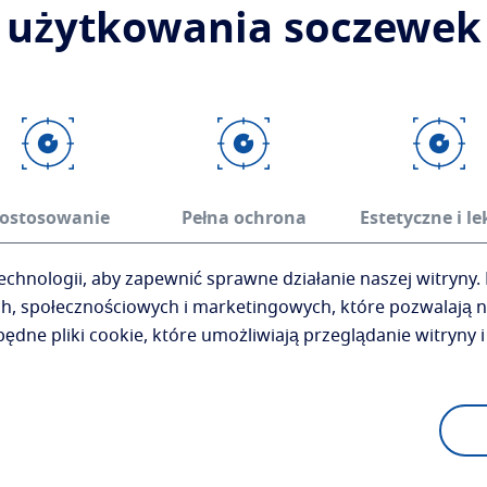
 użytkowania soczewek
ostosowanie
Pełna ochrona
Estetyczne i le
 wyjątkowych
Dzięki najbardziej
Pomimo wymaga
hnologii, aby zapewnić sprawne działanie naszej witryny.
korekcji
zaawansowanym
recepty użytko
ch, społecznościowych i marketingowych, które pozwalają n
powłokom
dne pliki cookie, które umożliwiają przeglądanie witryny i 
antyrefleksyjnym
Essilor