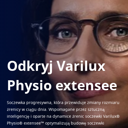
Wypróbuj wirtualnie soczewki
Schorzenia I objawy oczu
Chroń
Znajdź optyka
Wzrok według wieku
Transitions
Soczewki fotochromowe
Twoje życie I twoje oczy
Soczewki przeciwsłoneczne
Widzenie w dobrym stylu
Zobacz wszystkie artykuły
Blue UV
Filtry do soczewek codziennych
Ulepszaj
Odkryj Varilux
Crizal
Powłoki antyrefleksyjne do soczewek
Poznaj gamę naszych produktów
Physio extensee
Soczewka progresywna, która przewiduje zmiany rozmiaru
źrenicy w ciągu dnia. Wspomagane przez sztuczną
inteligencję i oparte na dynamice źrenic soczewki Varilux®
Physio® extensee™ optymalizują budowę soczewki