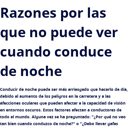
Encuentra una óptica
Tu vida y tus ojos
Razones por las
Transitions
Lentes que se adaptan a la luz
Todo sobre lentes
Lentes solares
Visión con estilo
Ver todos los artículos
que no puede ver
Blue UV
Filtros para tus lentes de uso diario
Mejorar
cuando conduce
Crizal
Tratamientos antirreflejantes
de noche
Descubra todas las marcas
Conducir de noche puede ser más arriesgado que hacerlo de día,
debido al aumento de los peligros en la carretera y a las
afecciones oculares que pueden afectar a la capacidad de visión
en entornos oscuros. Estos factores afectan a conductores de
todo el mundo. Alguna vez se ha preguntado: "¿Por qué no veo
tan bien cuando conduzco de noche?" o "¿Debo llevar gafas