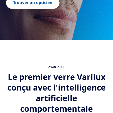
Transitions
Verres intelligents qui s'adaptent à la lumière
Tout savoir sur les verres
Trouver un opticien
Verres solaires
Vision et style
La vue selon l'age
Optimiser
Voir tous nos articles
Crizal
Verres antireflets
Découvrez nos marques
AVANTAGES
Le premier verre Varilux
conçu avec l'intelligence
artificielle
comportementale