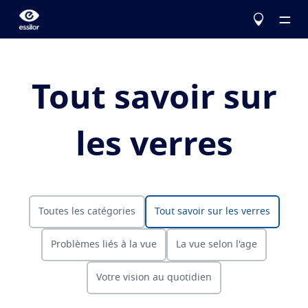
Tout savoir sur
Le choix Essilor
les verres
Nos verres
En savoir plus
Services
Corriger
Toutes les catégories
Tout savoir sur les verres
Eyezen
La vue
Verres unifocaux optimisés
Testez votre vue
Problèmes liés à la vue
La vue selon l'age
Varilux
Verres progressifs
Configurez vos verres Essilor
Problèmes liés à la vue
Votre vision au quotidien
Protéger
Trouver un opticien
Votre vision au quotidien