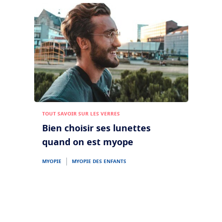
Transitions
Verres intelligents qui s'adaptent à la lumière
Tout savoir sur les verres
Verres solaires
Vision et style
La vue selon l'age
Optimiser
Voir tous nos articles
Crizal
Verres antireflets
Découvrez nos marques
TOUT SAVOIR SUR LES VERRES
Bien choisir ses lunettes
quand on est myope
MYOPIE
MYOPIE DES ENFANTS
Trouver un opticien