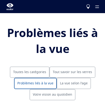
Problèmes liés à
Le choix Essilor
la vue
Nos verres
En savoir plus
Services
Corriger
Toutes les catégories
Tout savoir sur les verres
Eyezen
La vue
Verres unifocaux optimisés
Testez votre vue
Problèmes liés à la vue
La vue selon l'age
Varilux
Verres progressifs
Configurez vos verres Essilor
Problèmes liés à la vue
Votre vision au quotidien
Protéger
Trouver un opticien
Votre vision au quotidien