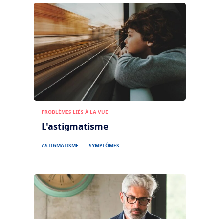
Transitions
Verres intelligents qui s'adaptent à la lumière
Tout savoir sur les verres
Verres solaires
Vision et style
La vue selon l'age
Optimiser
Voir tous nos articles
Crizal
Verres antireflets
Découvrez nos marques
PROBLÈMES LIÉS À LA VUE
L'astigmatisme
ASTIGMATISME
SYMPTÔMES