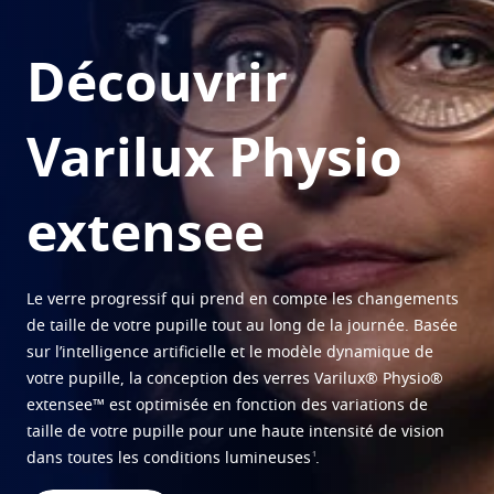
Transitions
Verres intelligents qui s'adaptent à la lumière
Tout savoir sur les verres
Verres solaires
Vision et style
La vue selon l'age
Découvrir
Optimiser
Voir tous nos articles
Crizal
Verres antireflets
Varilux Physio
Découvrez nos marques
extensee
Le verre progressif qui prend en compte les changements
de taille de votre pupille tout au long de la journée. Basée
sur l’intelligence artificielle et le modèle dynamique de
votre pupille, la conception des verres Varilux® Physio®
extensee™ est optimisée en fonction des variations de
taille de votre pupille pour une haute intensité de vision
1
dans toutes les conditions lumineuses
.