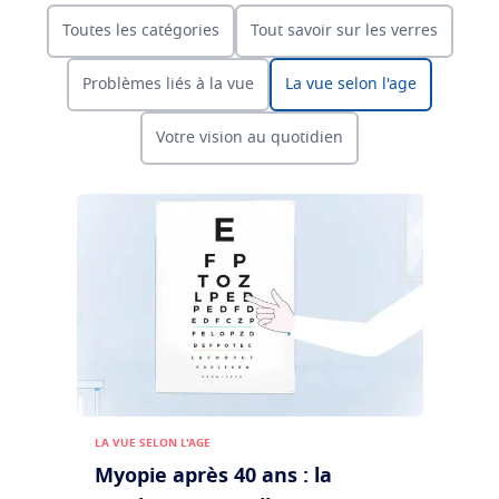
Transitions
Verres intelligents qui s'adaptent à la lumière
Tout savoir sur les verres
Toutes les catégories
Tout savoir sur les verres
Verres solaires
Vision et style
La vue selon l'age
Problèmes liés à la vue
La vue selon l'age
Blue UV
Matériaux filtrants dans les verres du quoitidien
Voir tous nos articles
Optimiser
Votre vision au quotidien
Crizal
Verres antireflets
Découvrez nos marques
LA VUE SELON L'AGE
Myopie après 40 ans : la