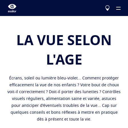
LA VUE SELON
Le choix Essilor
L'AGE
Nos verres
Essilor Experts
Écrans, soleil ou lumière bleu-violet... Comment protéger
Essilor Experts
Services
Corriger
efficacement la vue de nos enfants ? Votre bout de choux
En savoir plus
voit-il correctement ? Doit-il porter des lunettes ? Contrôles
Eyezen
La vue
Verres unifocaux optimisés
Testez votre vue
visuels réguliers, alimentation saine et variée, astuces
Varilux
Verres progressifs
Configurez vos verres Essilor
pour anticiper d'éventuels troubles de la vue... Cap sur
Problèmes liés à la vue
quelques conseils et bons réflexes à mettre en pratique
Protéger
Trouver un opticien
Votre vision au quotidien
dès à présent et toute la vie.