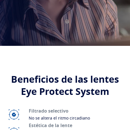
Transitions
Lentes que se adaptan a la luz
Lentes solares
Visión con estilo
Blue UV
Filtros para tus lentes de uso diario
Mejorar
Crizal
Tratamientos antirreflejantes
Descubra todas las marcas
Beneficios de las lentes
Eye Protect System
Filtrado selectivo
No se altera el ritmo circadiano
Estética de la lente