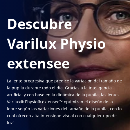
Transitions
Lentes que se adaptan a la luz
Descubre
Lentes solares
Visión con estilo
Blue UV
Filtros para tus lentes de uso diario
Varilux Physio
Mejorar
Crizal
Tratamientos antirreflejantes
extensee
Descubra todas las marcas
La lente progresiva que predice la variación del tamaño de
la pupila durante todo el día. Gracias a la inteligencia
artificial y con base en la dinámica de la pupila, las lentes
Varilux® Physio® extensee™ optimizan el diseño de la
lente según las variaciones del tamaño de la pupila, con lo
cual ofrecen alta intensidad visual con cualquier tipo de
1
luz
.