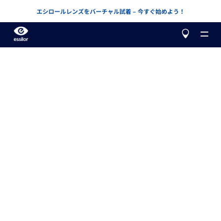
エシロールレンズをバーチャル試着 – 今すぐ始めよう！
当社について
製品
カスタマイズ
アドバンスド・ヴィジョン・アキュラシー
レンズや取扱店を探す
矯正
もっと知る
バリラックス
累進レンズ
セルフチェックしましょう
保護
レンズを選ぶ