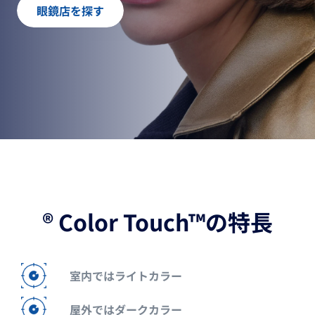
トランジションズ
レンズをバーチャル試着
ライトアダプティブレンズ
眼鏡店を探す
サンレンズ
眼鏡店を探す
スタイリッシュに視力補強
向上
クリザール
反射防止レンズコーティング
すべてのソリューションを見る
® Color Touch™の特長
室内ではライトカラー
屋外ではダークカラー