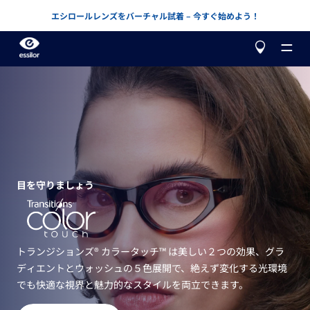
エシロールレンズをバーチャル試着 – 今すぐ始めよう！
当社について
目を守りましょう
製品
カスタマイズ
アドバンスド・ヴィジョン・アキュラシー
レンズや取扱店を探す
矯正
もっと知る
トランジションズ® カラータッチ™ は美しい２つの効果、グラ
バリラックス
累進レンズ
セルフチェックしましょう
ディエントとウォッシュの５色展開で、絶えず変化する光環境
保護
レンズを選ぶ
でも快適な視界と魅力的なスタイルを両立できます。