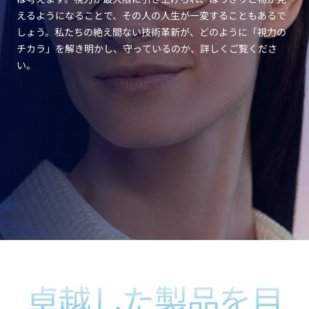
トランジションズ
レンズをバーチャル試着
ライトアダプティブレンズ
えるようになることで、その人の人生が一変することもあるで
サンレンズ
眼鏡店を探す
スタイリッシュに視力補強
しょう。私たちの絶え間ない技術革新が、どのように「視力の
チカラ」を解き明かし、守っているのか、詳しくご覧くださ
向上
い。
クリザール
反射防止レンズコーティング
すべてのソリューションを見る
卓越した製品を目