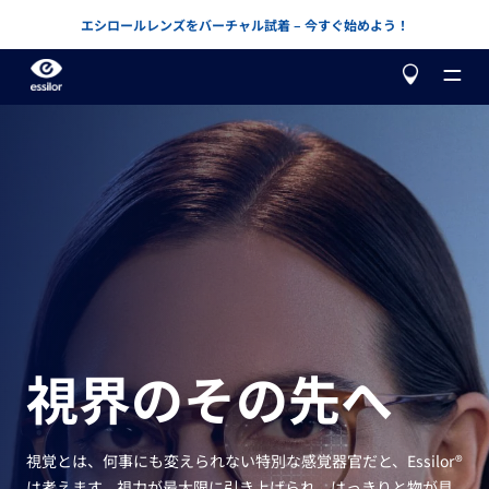
エシロールレンズをバーチャル試着 – 今すぐ始めよう！
当社について
製品
カスタマイズ
アドバンスド・ヴィジョン・アキュラシー
レンズや取扱店を探す
矯正
視界のその先へ
もっと知る
バリラックス
累進レンズ
セルフチェックしましょう
保護
レンズを選ぶ
視覚とは、何事にも変えられない特別な感覚器官だと、Essilor®
は考えます。視力が最大限に引き上げられ、はっきりと物が見