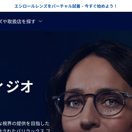
エシロールレンズをバーチャル試着 – 今すぐ始めよう！
ィジオ
な視界の提供を目指した
計されたバリラックス フ