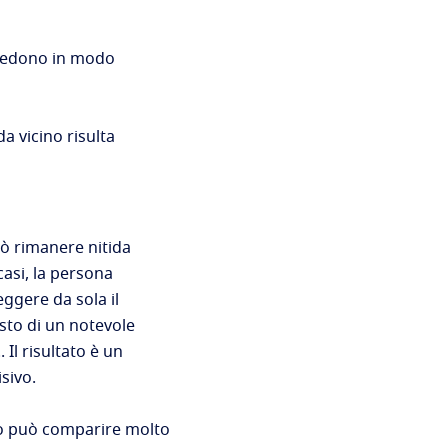
 vedono in modo
a vicino risulta
può rimanere nitida
casi, la persona
ggere da sola il
osto di un notevole
 Il risultato è un
sivo.
vo può comparire molto