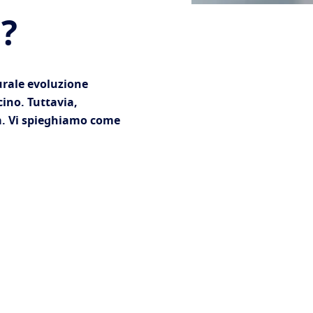
?
urale evoluzione
cino. Tuttavia,
rsa. Vi spieghiamo come