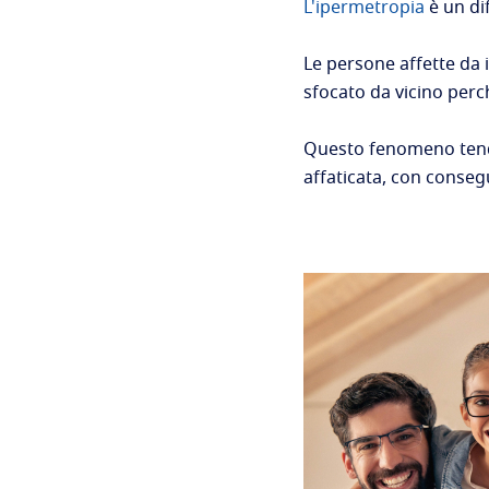
L'ipermetropia
è un dif
Le persone affette da
sfocato da vicino perch
Questo fenomeno tende 
affaticata, con conseg