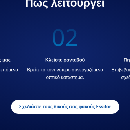
Πώς λειτουργεί
02
ς μας
Κλείστε ραντεβού
Πη
ο επόμενο
Βρείτε το κοντινότερο συνεργαζόμενο
Επιβεβαι
οπτικό κατάστημα.
σχεδ
Σχεδιάστε τους δικούς σας φακούς Essilor