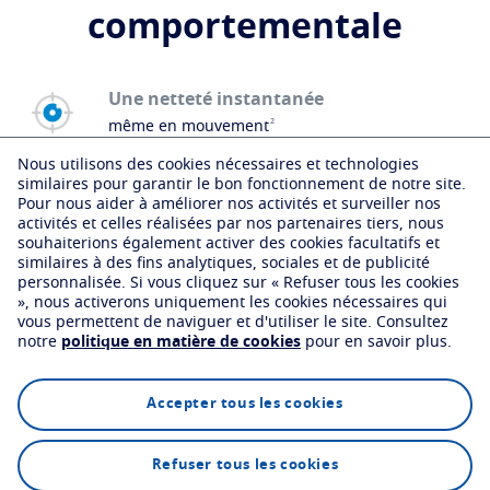
comportementale
Une netteté instantanée
2
même en mouvement
Une posture naturelle
Nous utilisons des cookies nécessaires et technologies
en toutes circonstances
similaires pour garantir le bon fonctionnement de notre site.
Pour nous aider à améliorer nos activités et surveiller nos
Une vision stable
activités et celles réalisées par nos partenaires tiers, nous
dans les situations les plus exigeantes
souhaiterions également activer des cookies facultatifs et
Une acuité visuelle élevée
similaires à des fins analytiques, sociales et de publicité
personnalisée.
Si vous cliquez sur « Refuser tous les cookies
même dans des conditions de basse
», nous activerons uniquement les cookies nécessaires qui
luminosité
vous permettent de naviguer et d'utiliser le site.
Consultez
notre
politique en matière de cookies
pour en savoir plus.
Un champ panoramique
de vision
Confort durable
Accepter tous les cookies
3
en vision de près
.
Découvrez Varilux® XR track
.
Refuser tous les cookies