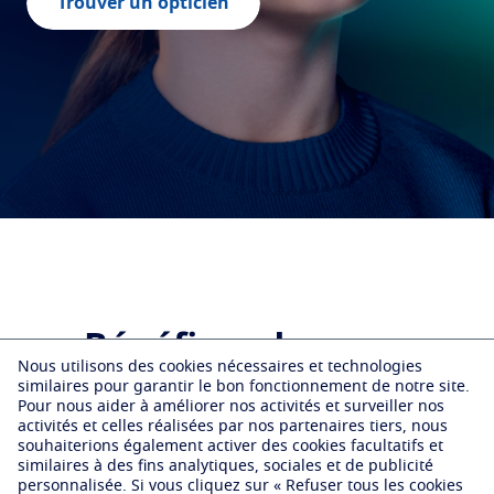
Trouver un opticien
Configurateur de verres
Qualissime
Problèmes liés à la vue
Protéger
Les garanties Essilor
Partenariats
Votre vision au quotidien
Transitions
Verres intelligents qui s'adaptent à la lumière
Virtual Try On
IEMP
Tout savoir sur les verres
Verres solaires
Vision et style
Nous contacter
Ligue de Football Professionnel
La vue selon l'age
Blue UV
Matériaux filtrants dans les verres du quoitidien
Essilor Relation Consommateurs
Voir tous nos articles
Essilor s'engage
Optimiser
Trouver un opticien
Origine France Garantie
Crizal
Verres antireflets
En savoir plus
Découvrez nos autres marques
Bénéfices du verre
Nous utilisons des cookies nécessaires et technologies
Essilor Stellest 2.0​
similaires pour garantir le bon fonctionnement de notre site.
Pour nous aider à améliorer nos activités et surveiller nos
activités et celles réalisées par nos partenaires tiers, nous
souhaiterions également activer des cookies facultatifs et
Prise en charge de la myopie
similaires à des fins analytiques, sociales et de publicité
personnalisée.
Si vous cliquez sur « Refuser tous les cookies