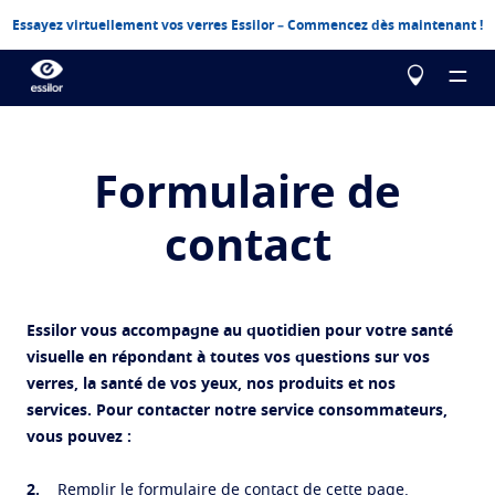
Essayez virtuellement vos verres Essilor – Commencez dès maintenant !
Formulaire de
contact
Le choix Essilor
Nos verres
Essilor Experts
Essilor vous accompagne au quotidien pour votre santé
Essilor Experts
Services
Corriger
visuelle en répondant à toutes vos questions sur vos
verres, la santé de vos yeux, nos produits et nos
Essilor AVA
Stellest
Actualités
Contrôle de la myopie chez l'enfant
Services
services. Pour contacter notre service consommateurs,
vous pouvez :
Advanced vision accuracy
Eyezen
Verres unifocaux optimisés
Testez votre vue
La vue
Offres commerciales
En savoir plus
Varilux
Remplir le formulaire de contact de cette page.
Verres progressifs