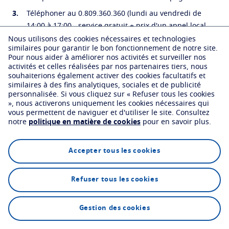
Configurateur de verres
Qualissime
Problèmes liés à la vue
Téléphoner au 0.809.360.360 (lundi au vendredi de
Protéger
Les garanties Essilor
14:00 à 17:00 - service gratuit + prix d'un appel local
Partenariats
Votre vision au quotidien
depuis un poste fixe).
Nous utilisons des cookies nécessaires et technologies
Transitions
Verres intelligents qui s'adaptent à la lumière
Virtual Try On
similaires pour garantir le bon fonctionnement de notre site.
IEMP
Tout savoir sur les verres
Écrire à l'adresse suivante : Essilor Relation
Pour nous aider à améliorer nos activités et surveiller nos
Verres solaires
Vision et style
Nous contacter
Consommateurs 45 Boulevard Paul Vaillant Couturier
activités et celles réalisées par nos partenaires tiers, nous
Ligue de Football Professionnel
La vue selon l'age
souhaiterions également activer des cookies facultatifs et
94200 - Ivry-sur-Seine
Blue UV
Matériaux filtrants dans les verres du quoitidien
similaires à des fins analytiques, sociales et de publicité
Essilor Relation Consommateurs
Voir tous nos articles
Essilor s'engage
personnalisée.
Si vous cliquez sur « Refuser tous les cookies
Optimiser
», nous activerons uniquement les cookies nécessaires qui
Trouver un opticien
Origine France Garantie
vous permettent de naviguer et d'utiliser le site.
Consultez
notre
politique en matière de cookies
pour en savoir plus.
Crizal
Verres antireflets
En savoir plus
Découvrez nos autres marques
Accepter tous les cookies
Refuser tous les cookies
Trouver un opticien
Gestion des cookies