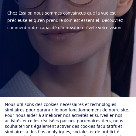
Configurateur de verres
Qualissime
Problèmes liés à la vue
Protéger
Les garanties Essilor
Chez Essilor, nous sommes convaincus que la vue est
Partenariats
Votre vision au quotidien
précieuse et qu'en prendre soin est essentiel. Découvrez
Transitions
Verres intelligents qui s'adaptent à la lumière
Virtual Try On
comment notre capacité d'innovation révèle votre vision.
IEMP
Tout savoir sur les verres
Verres solaires
Vision et style
Nous contacter
Ligue de Football Professionnel
La vue selon l'age
Blue UV
Matériaux filtrants dans les verres du quoitidien
Essilor Relation Consommateurs
Voir tous nos articles
Essilor s'engage
Optimiser
Trouver un opticien
Origine France Garantie
Crizal
Verres antireflets
En savoir plus
Découvrez nos autres marques
Nous utilisons des cookies nécessaires et technologies
similaires pour garantir le bon fonctionnement de notre site.
Pour nous aider à améliorer nos activités et surveiller nos
activités et celles réalisées par nos partenaires tiers, nous
souhaiterions également activer des cookies facultatifs et
Notre
similaires à des fins analytiques, sociales et de publicité