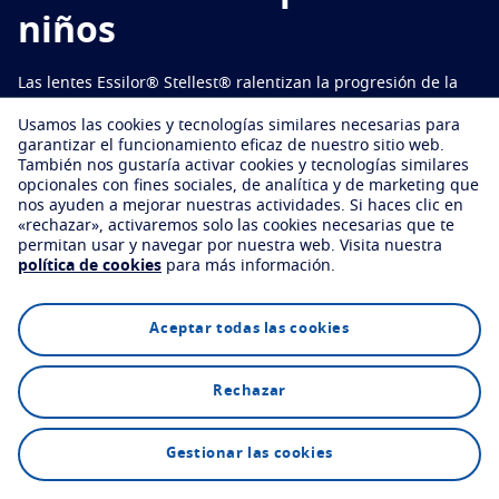
Prueba virtualmente tus lentes
Problemas visuales por la edad
niños
Proteger
Encuentra una óptica
Tu vida y tus ojos
Las lentes Essilor® Stellest® ralentizan la progresión de la
Transitions
Lentes que se adaptan a la luz
Todo sobre lentes
*
1
miopía en un 67% de media
.
Usamos las cookies y tecnologías similares necesarias para
Lentes solares
Visión con estilo
Ver todos los artículos
garantizar el funcionamiento eficaz de nuestro sitio web.
También nos gustaría activar cookies y tecnologías similares
Blue UV
Filtros para tus lentes de uso diario
opcionales con fines sociales, de analítica y de marketing que
Encuentra una óptica
nos ayuden a mejorar nuestras actividades.
Si haces clic en
Mejorar
«rechazar», activaremos solo las cookies necesarias que te
permitan usar y navegar por nuestra web.
Visita nuestra
política de cookies
para más información.
Crizal
Tratamientos antirreflejantes
Explore
Tecnología
FAQs
Descubre todas las marcas
Aceptar todas las cookies
Rechazar
Encuentra una óptica
Gestionar las cookies