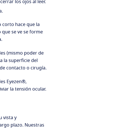
errar los ojos al leer.
a.
 corto hace que la
 que se ve se forme
a.
les (mismo poder de
 la superficie del
 de contacto o cirugía.
les Eyezen®,
viar la tensión ocular.
 vista y
largo plazo. Nuestras