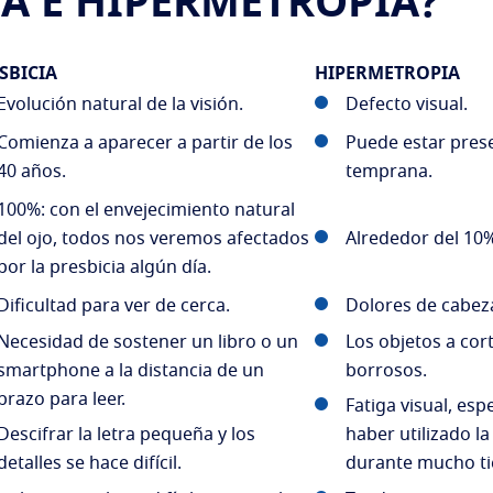
IA E HIPERMETROPÍA?
SBICIA
HIPERMETROPIA
Evolución natural de la visión.
Defecto visual.
Comienza a aparecer a partir de los
Puede estar pres
40 años.
temprana.
100%: con el envejecimiento natural
del ojo, todos nos veremos afectados
Alrededor del 10%
por la presbicia algún día.
Dificultad para ver de cerca.
Dolores de cabez
Necesidad de sostener un libro o un
Los objetos a cor
smartphone a la distancia de un
borrosos.
brazo para leer.
Fatiga visual, es
Descifrar la letra pequeña y los
haber utilizado la
detalles se hace difícil.
durante mucho t