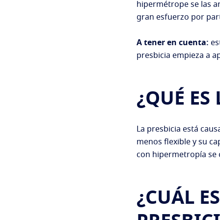
hipermétrope se las ar
gran esfuerzo por part
A tener en cuenta:
est
presbicia empieza a ap
¿QUÉ ES 
La presbicia está causa
menos flexible y su ca
con hipermetropía se 
¿CUÁL ES