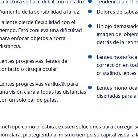
La lectura se hace difícil con poca luz.
Tendencia a entrec
Aumento de la sensibilidad a la luz.
Dolores de cabez
La lente pierde flexibilidad con el
Un ojo demasiado
tiempo. Esto conlleva una dificultad
imagen del objeto
para enfocar objetos a corta
detrás de la retin
distancia.
Lentes monofoca
Lentes progresivas, lentes de
corrección en toda
contacto o cirugía ocular.
cristalino), lentes
Lentes progresivas Varilux®, para
Lentes monofoca
una visión clara a todas las distancias
diseñadas para ali
con un solo par de gafas.
rmétrope como présbita, existen soluciones para corregir su
ión clara, protegiendo al mismo tiempo su capital visual a 