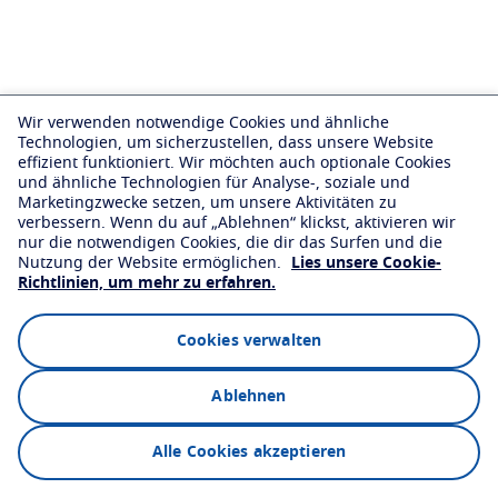
Virtuelle Brillenanprobe starten
Augenkrankheiten und Symptome
Essilor AVA
Augenschutz
Optikersuche
Sehkraft nach Alter
Ein bahnbrechendes Seherlebnis
Transitions
Intelligente, selbsttönende Brillengläser
Ihr Leben und Ihr Augen
Wir verwenden notwendige Cookies und ähnliche
Mehr erfahren
Sonnenschutz-Gläser
Stilvoll sehen
Zu den Artikeln
Technologien, um sicherzustellen, dass unsere Website
effizient funktioniert. Wir möchten auch optionale Cookies
Blue UV
Blaulichtfilter für jeden Tag
und ähnliche Technologien für Analyse-, soziale und
Marketingzwecke setzen, um unsere Aktivitäten zu
verbessern. Wenn du auf „Ablehnen“ klickst, aktivieren wir
Veredelung
nur die notwendigen Cookies, die dir das Surfen und die
Nutzung der Website ermöglichen.
Lies unsere Cookie-
Crizal
Brillenglas-Entspiegelungen
Richtlinien, um mehr zu erfahren.
Jetzt entdecken
Cookies verwalten
Ablehnen
Alle Cookies akzeptieren
Optikersuche