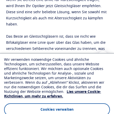
Wenn Sie bereits eine Brille für Kurzsichtigkeit tragen,
wird Ihnen Ihr Optiker jetzt Gleitsichtgläser empfehlen.
Diese sind eine sehr beliebte Lösung, wenn Sie sowohl mit
Kurzsichtigkeit als auch mit Alterssichtigkeit zu kämpfen
haben.
Das Beste an Gleitsichtgläsern ist, dass sie nicht wie
Bifokalgläser eine Linie quer über das Glas haben, um die
verschiedenen Sehbereiche voneinander zu trennen, was
viele Menschen oft mit "alt" assoziieren. Es handelt sich
Wir verwenden notwendige Cookies und ähnliche
vielmehr um eine allmähliche Veränderung der Sehstärke
Technologien, um sicherzustellen, dass unsere Website
in den drei Sehbereichen Nah, Mittel und Fern.
effizient funktioniert. Wir möchten auch optionale Cookies
und ähnliche Technologien für Analyse-, soziale und
Marketingzwecke setzen, um unsere Aktivitäten zu
Ganz gleich, ob Sie sowohl an Kurzsichtigkeit als auch an
verbessern. Wenn du auf „Ablehnen“ klickst, aktivieren wir
Alterssichtigkeit leiden oder nur an einer dieser beiden
nur die notwendigen Cookies, die dir das Surfen und die
Erkrankungen - die Behandlung ist sehr einfach. Essilor
Nutzung der Website ermöglichen.
Lies unsere Cookie-
Richtlinien, um mehr zu erfahren.
bietet eine Reihe innovativer Linsenlösungen zur Korrektur
Ihrer Sehkraft an, wie z. B. unsere Varifocal-Linsen Varilux.
Cookies verwalten
Gehen Sie regelmäßig zu Ihrem Optiker, damit er