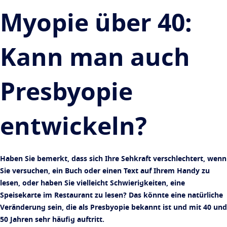
Optikersuche
Sehkraft nach Alter
Myopie über 40:
Ein bahnbrechendes Seherlebnis
Transitions
Intelligente, selbsttönende Brillengläser
Ihr Leben und Ihr Augen
Mehr erfahren
Sonnenschutz-Gläser
Stilvoll sehen
Zu den Artikeln
Kann man auch
Blue UV
Blaulichtfilter für jeden Tag
Veredelung
Presbyopie
Crizal
Brillenglas-Entspiegelungen
entwickeln?
Jetzt entdecken
Haben Sie bemerkt, dass sich Ihre Sehkraft verschlechtert, wenn
Sie versuchen, ein Buch oder einen Text auf Ihrem Handy zu
lesen, oder haben Sie vielleicht Schwierigkeiten, eine
Speisekarte im Restaurant zu lesen? Das könnte eine natürliche
Veränderung sein, die als Presbyopie bekannt ist und mit 40 und
50 Jahren sehr häufig auftritt.