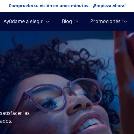
Comprueba tu visión en unos minutos – ¡Empieza ahora!
atisfacer las
tados.