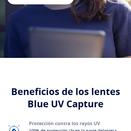
Encuentra una óptica
Condiciones oculares y síntomas
¿Doble estilo y más?
Proteger
Problemas visuales por la edad
Transitions
Lentes que se adaptan a la luz
Tu vida y tus ojos
Lentes solares
Visión con estilo
Ver todos los artículos
Blue UV
Filtros para tus lentes de uso diario
Mejorar
Crizal
Tratamientos antirreflejantes
Descubre todas las marcas
Beneficios de los lentes
Blue UV Capture
Protección contra los rayos UV