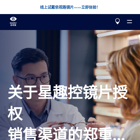
线上试戴依视路镜片——立即体验！
关于我们
我们的产品
关于星趣控镜片授
了解更多
帮我选择
矫正
权
星趣控®
青少年近视管理
测一测您的视力
爱赞®
全新一代单光升级镜片
线上试戴依视路镜片
销售渠道的郑重声
万里路®
渐进镜片