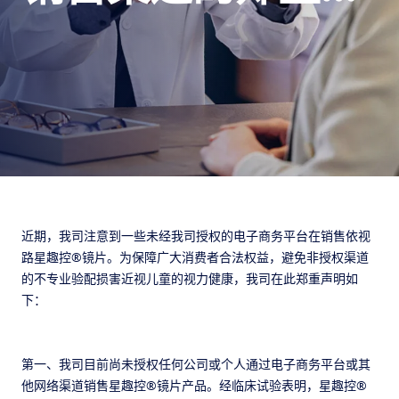
寻找授权门店
防护
明
全视线®
全天候适配不同光线环境的动态感光镜片
持久清晰
钻晶®
看得见的清晰，看不见的守护
了解我们全部的解决方案
近期，我司注意到一些未经我司授权的电子商务平台在销售依视
路星趣控®镜片。为保障广大消费者合法权益，避免非授权渠道
的不专业验配损害近视儿童的视力健康，我司在此郑重声明如
下：
第一、我司目前尚未授权任何公司或个人通过电子商务平台或其
他网络渠道销售星趣控®镜片产品。经临床试验表明，星趣控®