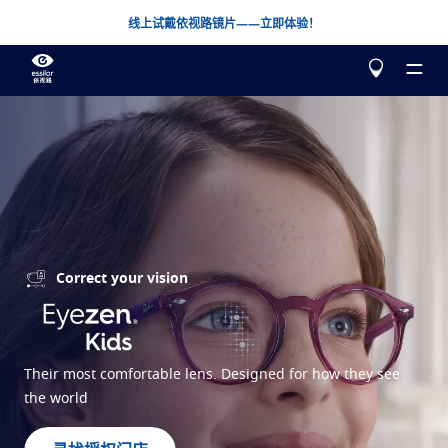
线上试戴依视路镜片——立即体验！
关于我们
我们的产品
Correct your vision
了解更多
帮我选择
矫正
星趣控®
青少年近视管理
测一测您的视力
Their most comfortable lens. Designed for how they see
the world
爱赞®
全新一代单光升级镜片
线上试戴依视路镜片
万里路®
渐进镜片