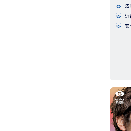
清
近
安