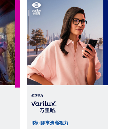
矫正视力
瞬间即享清晰视力