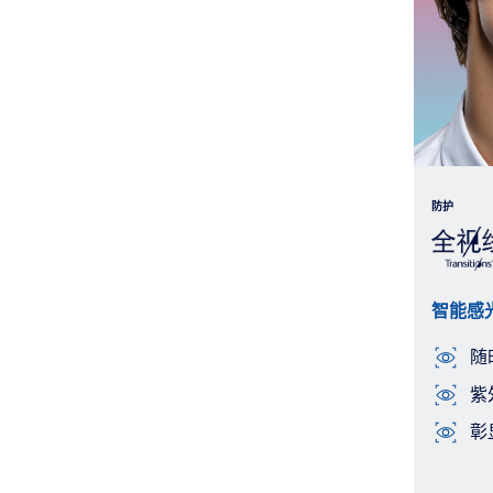
防护
智能感
随
紫
彰