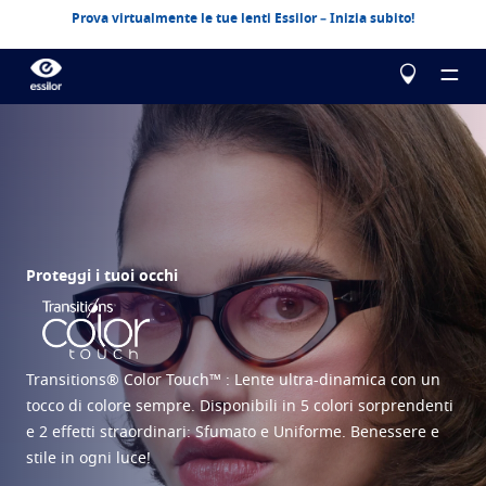
Prova virtualmente le tue lenti Essilor – Inizia subito!
Chi siamo
Proteggi i tuoi occhi
Prodotti
Essilor Experts
Essilor Experts
Aiutami a scegliere
Correzione
Transitions® Color Touch™ : Lente ultra-dinamica con un
Essilor AVA
Stellest
La tua vista
Una soluzione visiva per la gestione della miopia
Metti alla prova la tua vista
tocco di colore sempre. Disponibili in 5 colori sorprendenti
e 2 effetti straordinari: Sfumato e Uniforme. Benessere e
Advanced vision accuracy
Eyezen
Lenti monofocali evolute
Configura le tue lenti Essilor
Sintomi Degli Occhi
stile in ogni luce!
Scopri di più
Varilux
Lenti progressive