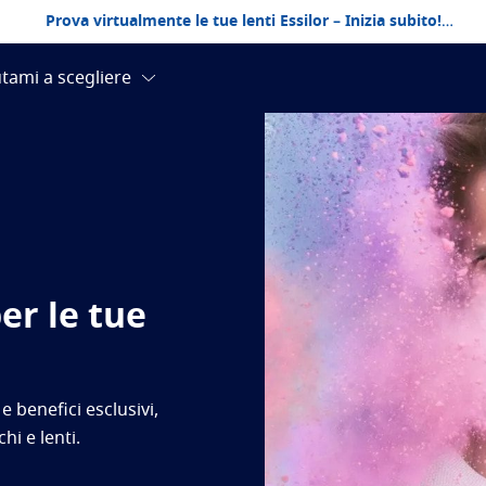
Prova virtualmente le tue lenti Essilor – Inizia subito!
er le tue
e benefici esclusivi,
i e lenti.